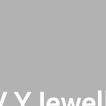
 V
Y Jewel