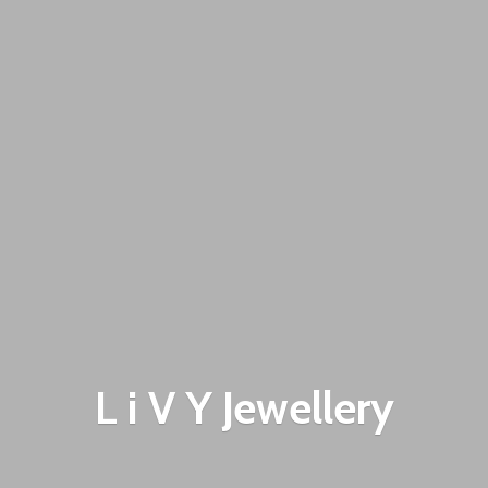
L i V
Y Jewellery