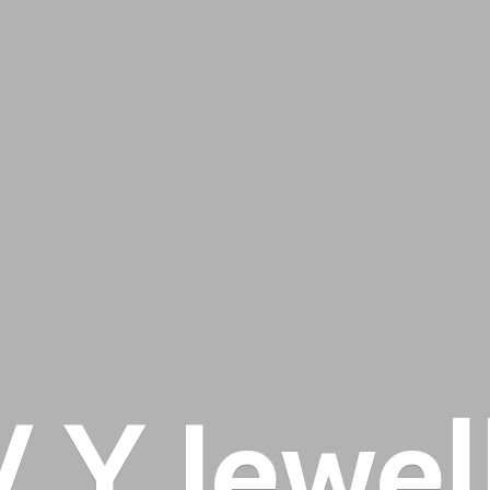
 V
Y Jewel