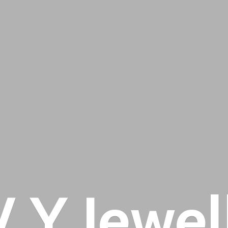
 V
Y Jewel