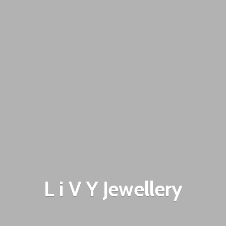
L i V
Y Jewellery