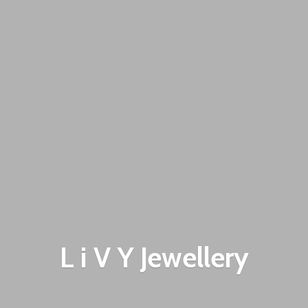
L i V
Y Jewellery