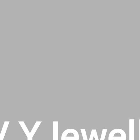
 V
Y Jewel