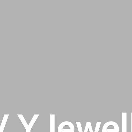
 V
Y Jewel