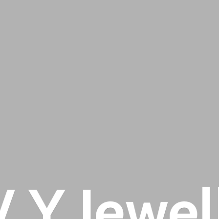
 V
Y Jewel