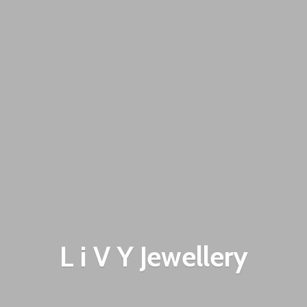
L i V
Y Jewellery