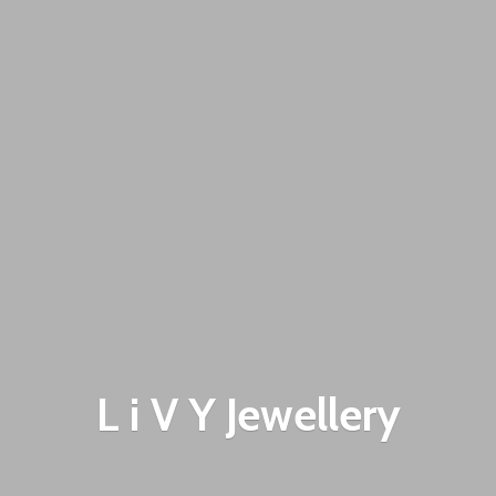
L i V
Y Jewellery