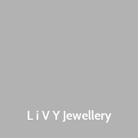
L i V
Y Jewellery