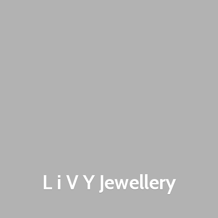
L i V
Y Jewellery