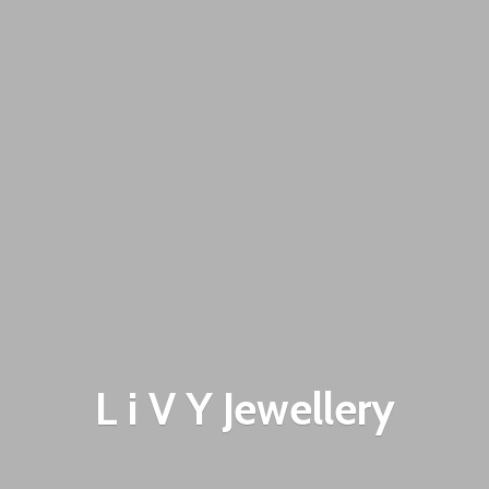
L i V
Y Jewellery