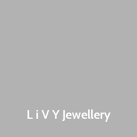
L i V
Y Jewellery