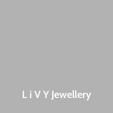
L i V
Y Jewellery