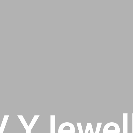
 V
Y Jewel