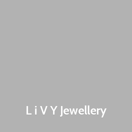
L i V
Y Jewellery