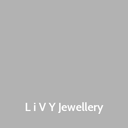
L i V
Y Jewellery