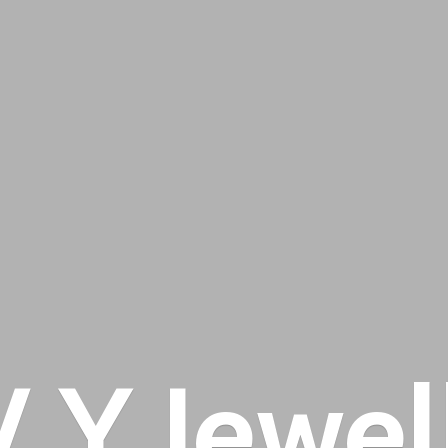
 V
Y Jewel