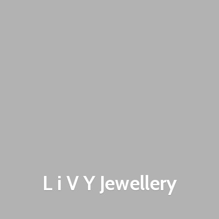
L i V
Y Jewellery