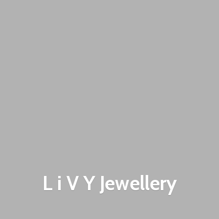
L i V
Y Jewellery