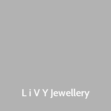
L i V
Y Jewellery