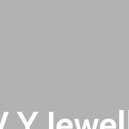
 V
Y Jewel