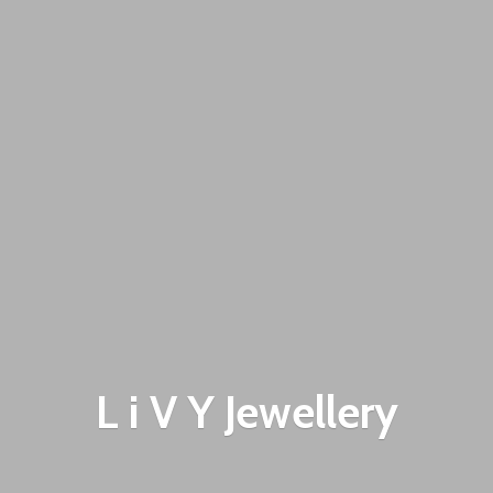
L i V
Y Jewellery