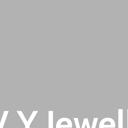
 V
Y Jewel