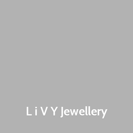
L i V
Y Jewellery