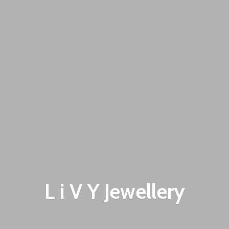
L i V
Y Jewellery