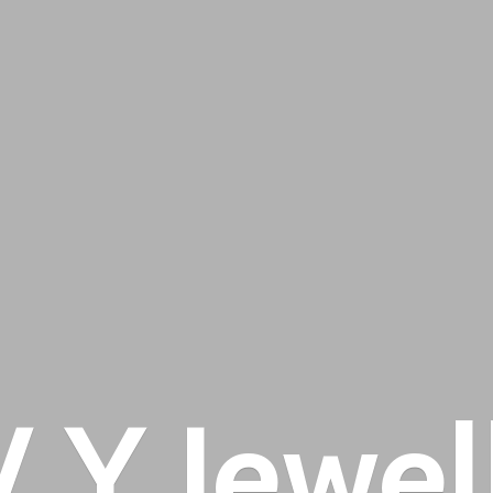
 V
Y Jewel