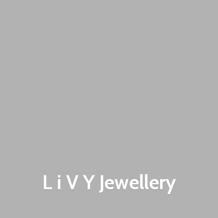
L i V
Y Jewellery