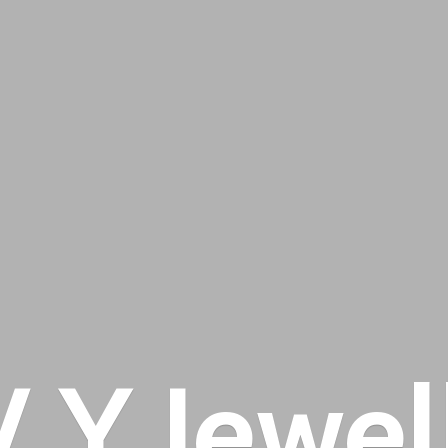
 V
Y Jewel