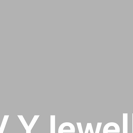
 V
Y Jewel