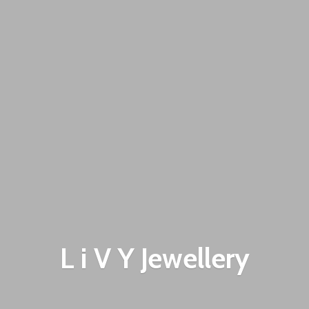
L i V
Y Jewellery