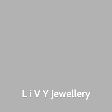
L i V
Y Jewellery