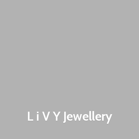
L i V
Y Jewellery