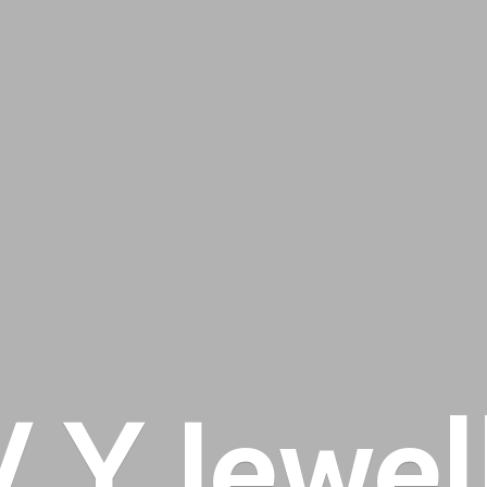
 V
Y Jewel