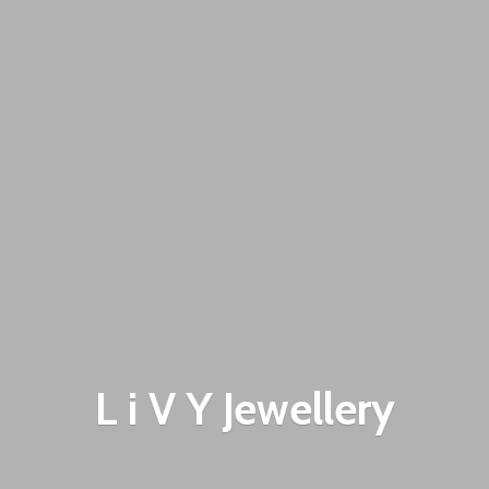
L i V
Y Jewellery