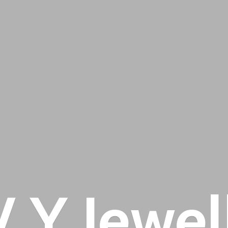
 V
Y Jewel