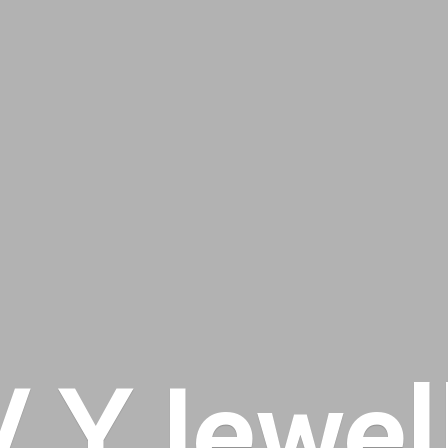
 V
Y Jewel