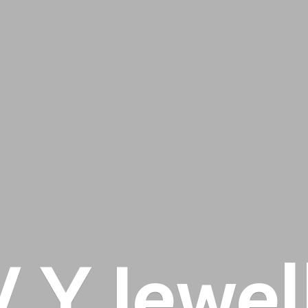
 V
Y Jewel