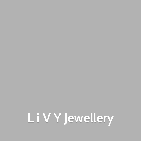
L i V
Y Jewellery