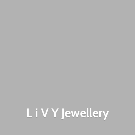
L i V
Y Jewellery