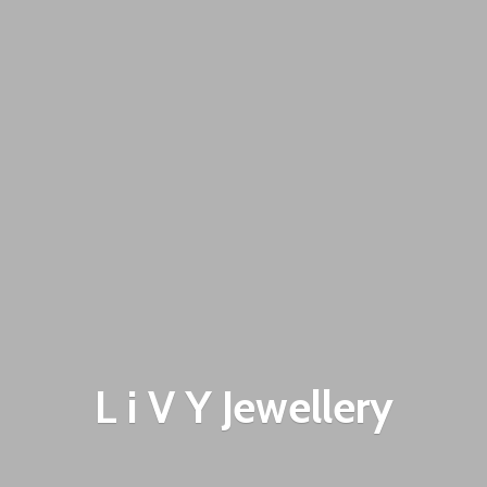
L i V
Y Jewellery