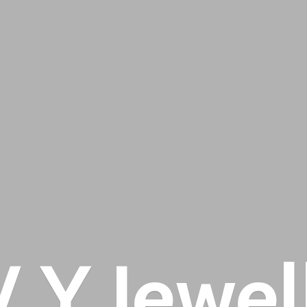
 V
Y Jewel