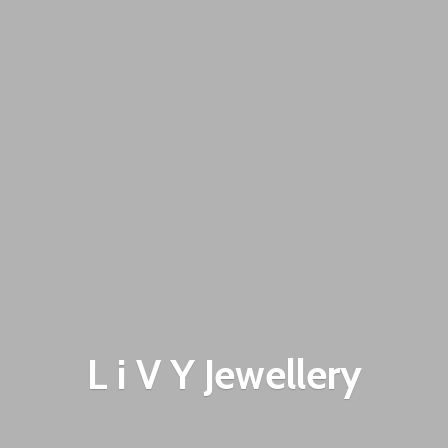
L i V
Y Jewellery