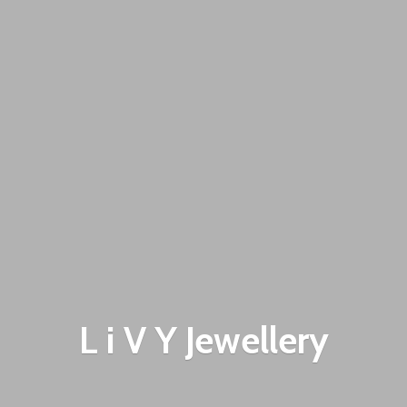
L i V
Y Jewellery