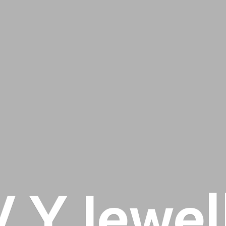
 V
Y Jewel