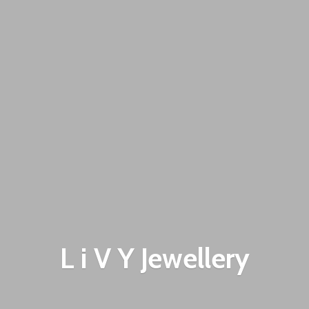
L i V
Y Jewellery