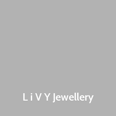
L i V
Y Jewellery