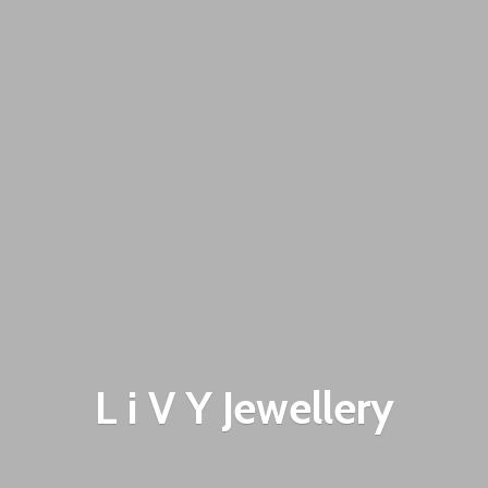
L i V
Y Jewellery